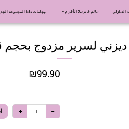
عالم غابرييلا الأقزام
د التنازلي
بيجامات دلتا المجموعة الجدي
يزني لسرير مزدوج بحجم 
₪
99.90
أ