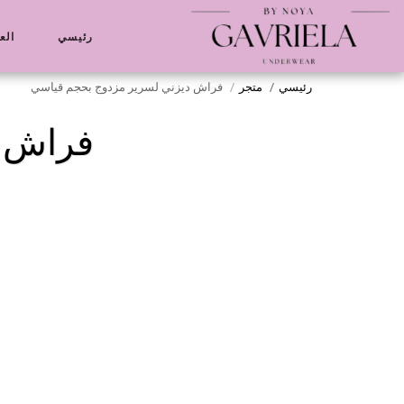
رئيسي
الع
رئيسي
متجر
فراش ديزني لسرير مزدوج بحجم قياسي
فراش د