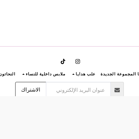
ا المجموعة الجديدة
علب هدايا
ملابس داخلية للنساء
النحاتون
الاشتراك
حقوق النشر © 2026 جميع الحقوق محفوظة -
بينويا
لداخلية وشروط الاستخدام
|
الخصوصية
|
إمكانية الو