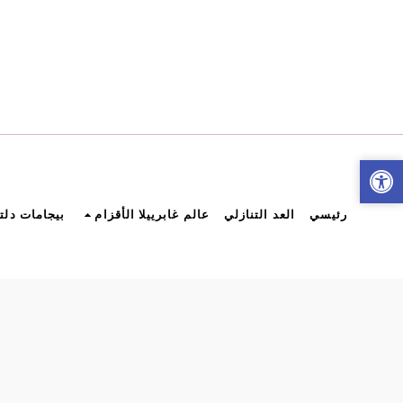
رئيسي
العد التنازلي
عالم غابرييلا الأقزام
بيجامات دلت
لوائح موقع Gabriela للملابس ا