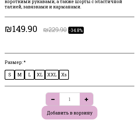
короткими рукавами, а также шорты с эластичной
талией, завязками и карманами.
₪
149.90
₪
229.90
-34.8%
Размер:
*
S
M
L
XL
XXL
Xs
Добавить в корзину