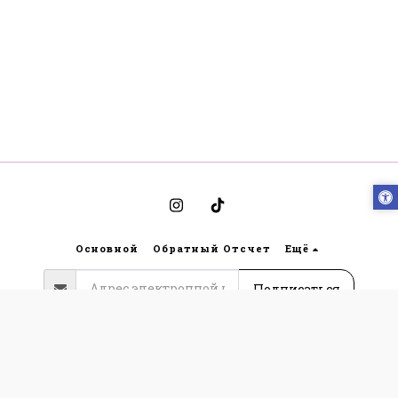
Основной
Обратный Отсчет
Ещё
Подписаться
Авторские права © 2026 Все права защищены -
Bynoya
תקנון אתר גבריאלה הלבשה תחתונה ותנאי
שימוש
|
Конфиденциальность
|
Доступность