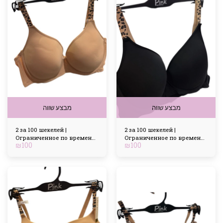
מבצע שווה
מבצע שווה
2 за 100 шекелей |
2 за 100 шекелей |
Ограниченное по времени
Ограниченное по времени
₪
100
₪
100
предложение | Большие
предложение | Большие
размеры
размеры