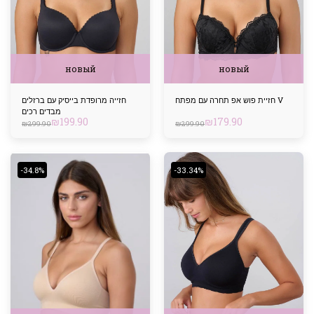
новый
новый
חזיית פוש אפ תחרה עם מפתח V
חזייה מרופדת בייסיק עם ברזלים
מבדים רכים
₪
199.90
₪
179.90
₪
299.90
₪
299.90
-34.8%
-33.34%