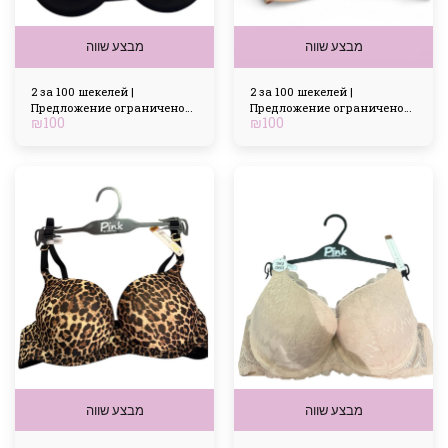
מבצע שווה
מבצע שווה
2 за 100 шекелей |
2 за 100 шекелей |
Предложение ограничено
Предложение ограничено
₪
100
₪
100
по времени
по времени
מבצע שווה
מבצע שווה