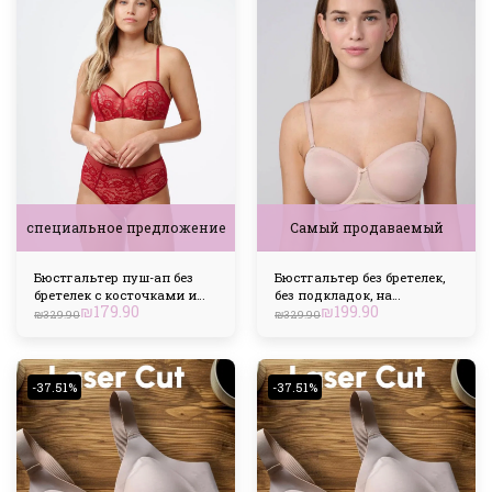
специальное предложение
Самый продаваемый
Бюстгальтер пуш-ап без
Бюстгальтер без бретелек,
бретелек с косточками и
без подкладок, на
₪
179.90
₪
199.90
кружевом
косточках
₪
329.90
₪
329.90
-37.51%
-37.51%