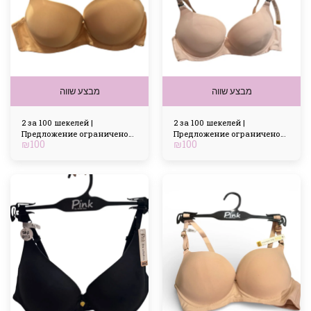
מבצע שווה
מבצע שווה
2 за 100 шекелей |
2 за 100 шекелей |
Предложение ограничено
Предложение ограничено
₪
100
₪
100
по времени
по времени