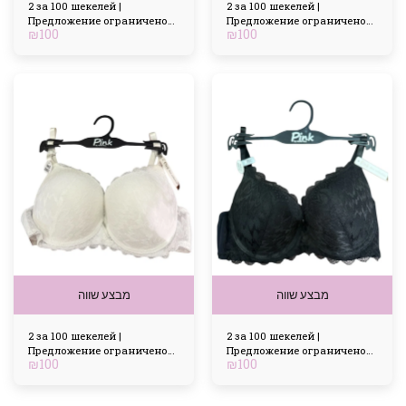
2 за 100 шекелей |
2 за 100 шекелей |
Предложение ограничено
Предложение ограничено
₪
100
₪
100
по времени
по времени
מבצע שווה
מבצע שווה
2 за 100 шекелей |
2 за 100 шекелей |
Предложение ограничено
Предложение ограничено
₪
100
₪
100
по времени
по времени