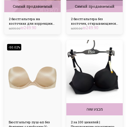
Самый продаваемый
Самый продаваемый
2 бюстгальтера на
2 бюстгальтера без
косточках для коррекции
косточек, открывающиеся
₪
249.90
₪
249.90
формы
спереди
₪
399.90
₪
399.90
-50.02%
מבצע שווה
Бюстгальтер пуш-ап без
2 за 100 шекелей |
бретелек с глубоким V-
Предложение ограничено