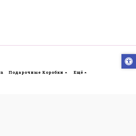
on
Подарочные Коробки
Ещё
пность