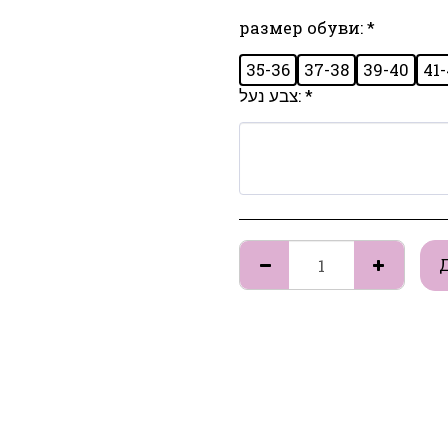
размер обуви:
*
35-36
37-38
39-40
41
צבע נעל:
*