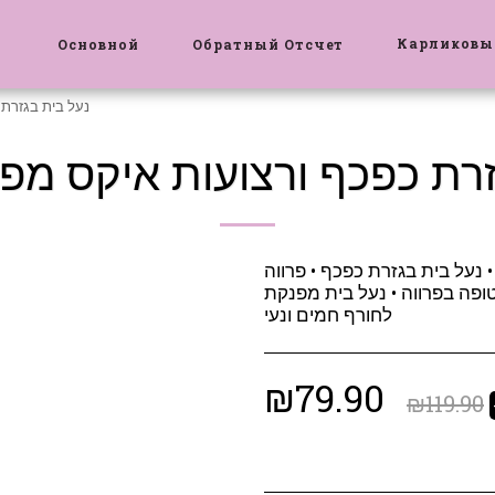
Карликовы
Основной
Обратный Отсчет
נעל בית בגזרת 
זרת כפכף ורצועות איקס מפר
 נעל בית בגזרת כפכף • פרווה
טופה בפרווה • נעל בית מפנקת
לחורף חמים ונעי
₪
79.90
₪
119.90