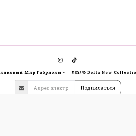
ликовый Мир Габриэлы
פיגמות Delta New Collecti
Подписаться
Авторские права © 2026 Все права защищены -
Bynoya
תקנון אתר גבריאלה הלבשה תחתונה ות
|
Конфиденциальность
|
Досту