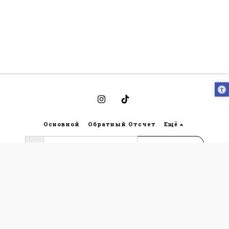
Основной
Обратный Отсчет
Ещё
Подписаться
Авторские права © 2026 Все права защищены -
Bynoya
תקנון אתר גבריאלה הלבשה תחתונה ותנאי
שימוש
|
Конфиденциальность
|
Доступность