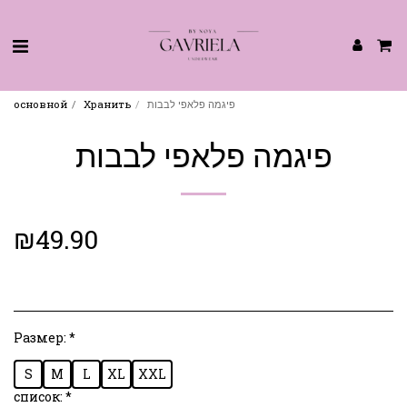
основной
Хранить
פיגמה פלאפי לבבות
פיגמה פלאפי לבבות
₪
49.90
Размер:
*
S
M
L
XL
XXL
список:
*