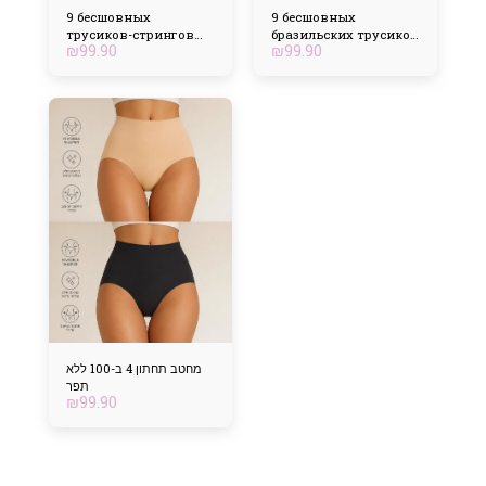
9 бесшовных
9 бесшовных
трусиков-стрингов
бразильских трусиков
₪
99.90
₪
99.90
Laser
Laser
מחטב תחתון 4 ב-100 ללא
תפר
₪
99.90