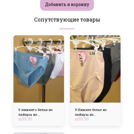
Добавить в корзину
Сопутствующие товары
9 нижнего белья из
9 Нижнее белье из
лайкры из
лайкры из
₪
99.90
₪
99.90
эластичной ткани и
эластичной ткани
корректирующего
очень высокого кроя.
элемента с
завышенной талией.