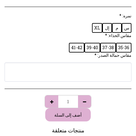
نمره:
*
س
م
إل
XL
مقاس الحذاء:
*
41-42
39-40
37-38
35-36
مقاس حمالة الصدر:
*
أضف إلى السلة
منتجات متعلقة