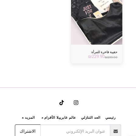
حقيبة فاخرة للمرأة
₪
229.90
₪
299.90
رئيسي
العد التنازلي
عالم غابرييلا الأقزام
المزيد
الاشتراك