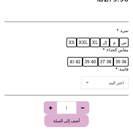
نمره:
*
س
م
إل
XL
XXL
XS
مقاس الحذاء:
*
41-42
39-40
37-38
35-36
قائمة:
*
اختر البند
أضف إلى السلة