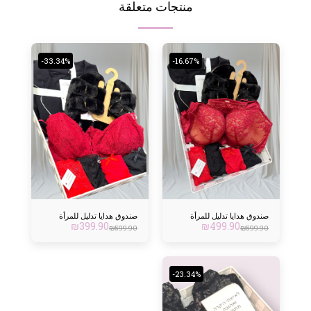
منتجات متعلقة
-33.34%
-16.67%
صندوق هدايا تدليل للمرأة
صندوق هدايا تدليل للمرأة
₪
399.90
₪
499.90
₪
599.90
₪
599.90
-23.34%