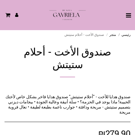
رئيسي
متجر
صندوق الأخت - أحلام ستيتش
صندوق الأخت - أحلام
ستيتش
صندوق هدايا للأخت - "أحلام ستيتش" صندوق هدايا فاخر بشكل خاص لأختك
الحبيبة! ماذا يوجد في الحزمة؟ • سلة أنيقة وعالية الجودة • بيجامات ديزني
بتصميم ستيتش - مريحة ودافئة • جوارب ناعمة بطبعة لطيفة • نعال فروية
مريحة
₪
279.90