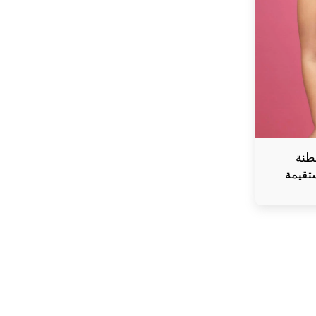
طنة
تقيمة