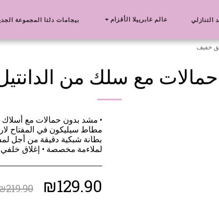
عالم غابرييلا الأقزام
د التنازلي
بيجامات دلتا المجموعة الجدي
يق خفيف
حمالات مع سلك من الدانتيل
• مشد بدون حمالات مع أسلاك د
مطاط سيليكون في المفتاح لارت
بطانة شبكية دقيقة من أجل لمسة 
لملاءمة مخصصة • إغلاق خلفي ت
₪
129.90
₪
219.90