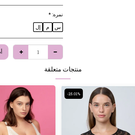
نمره:
*
س
م
إل
أ
منتجات متعلقة
-25.01%