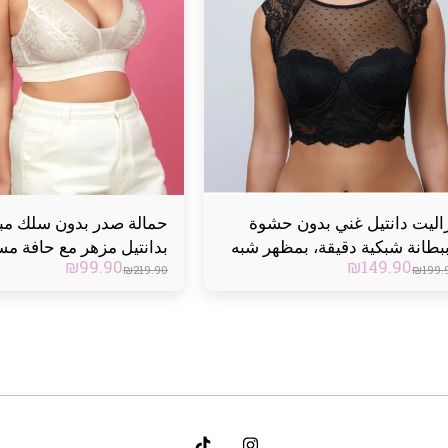
اليت دانتيل غني بدون حشوة
حمالة صدر بدون سلك مب
بطانة شبكية دقيقة، بمظهر شبه
بدانتيل مزهر مع حافة مس
₪
99.90
₪
149.90
اف. أشرطة قابلة للتعديل
₪
219.90
₪
199.
غلاق حمالة الصدر الخلفية