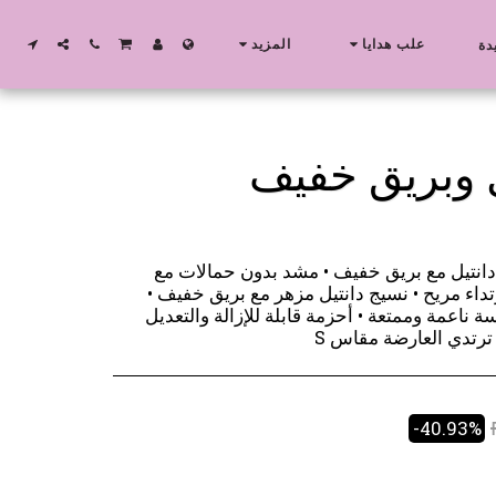
علب هدايا
المزيد
دة
 وبريق خفيف
انتيل مع بريق خفيف • مشد بدون حمالات مع
داء مريح • نسيج دانتيل مزهر مع بريق خفيف •
ناعمة وممتعة • أحزمة قابلة للإزالة والتعديل
رتدي العارضة مقاس S
-40.93%