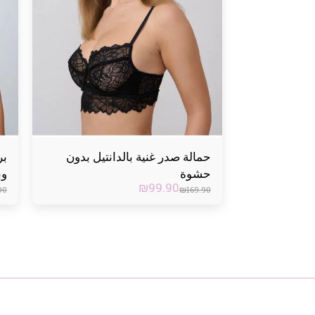
حمالة صدر غنية بالدانتيل بدون
بر
حشوة
وب
₪
99.90
شف
90
₪
169.90
وإ