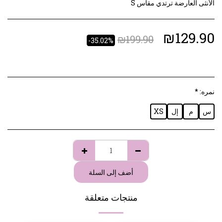
الأنثى العارضة ترتدي مقاس S
₪
129.90
₪
199.90
-35.02%
نمره:
*
س
م
إل
XS
أضف إلى السلة
منتجات متعلقة