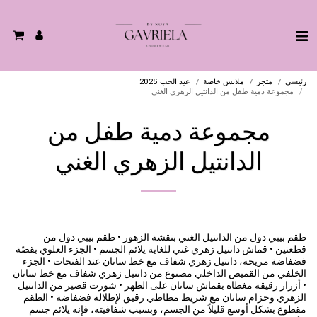
رئيسي
متجر
ملابس خاصة
عيد الحب 2025
مجموعة دمية طفل من الدانتيل الزهري الغني
مجموعة دمية طفل من
الدانتيل الزهري الغني
طقم بيبي دول من الدانتيل الغني بنقشة الزهور • طقم بيبي دول من
قطعتين • قماش دانتيل زهري غني للغاية يلائم الجسم • الجزء العلوي بقصّة
فضفاضة مريحة، دانتيل زهري شفاف مع خط ساتان عند الفتحات • الجزء
الخلفي من القميص الداخلي مصنوع من دانتيل زهري شفاف مع خط ساتان
• أزرار رقيقة مغطاة بقماش ساتان على الظهر • شورت قصير من الدانتيل
الزهري وحزام ساتان مع شريط مطاطي رقيق لإطلالة فضفاضة • الطقم
مقطوع بشكل أوسع قليلاً من الجسم، وبسبب شفافيته، فإنه يلائم جسم