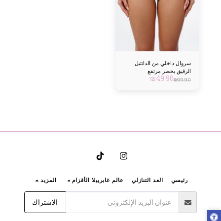
سروال داخلي من الدانتيل
الرقيق بخصر مرتفع
₪
49.90
₪
99.90
رئيسي
العد التنازلي
عالم غابرييلا الأقزام
المزيد
الاشتراك