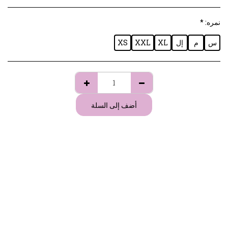
نمره:
*
س
م
إل
XL
XXL
XS
أضف إلى السلة