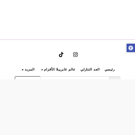
رئيسي
العد التنازلي
عالم غابرييلا الأقزام
المزيد
الاشتراك
حقوق النشر © 2026 جميع الحقوق محفوظة -
بينويا
لوائح موقع Gabriela للملابس الداخلية وشروط الاستخدام
|
الخصوصية
|
إمكانية الوصول