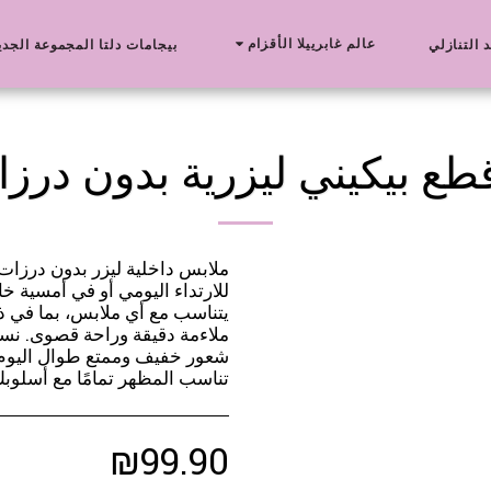
عالم غابرييلا الأقزام
د التنازلي
بيجامات دلتا المجموعة الجدي
ملابس داخلية ليزر بدون درزات –
للارتداء اليومي أو في أمسية خا
يتناسب مع أي ملابس، بما في ذل
ملاءمة دقيقة وراحة قصوى. نس
شعور خفيف وممتع طوال اليوم. م
تناسب المظهر تمامًا مع أسلوب
₪
99.90