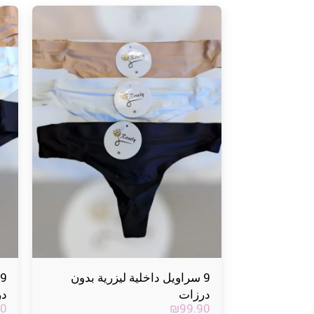
9 سراويل داخلية ليزرية بدون
درزات
در
90
₪
99.90