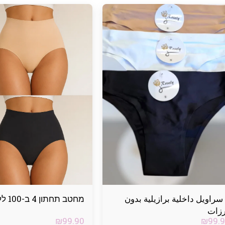
9 سراويل داخلية برازيلية بدون
מחטב תחתון 4 ב-100 ללא תפר
زات
₪
99.90
₪
99.