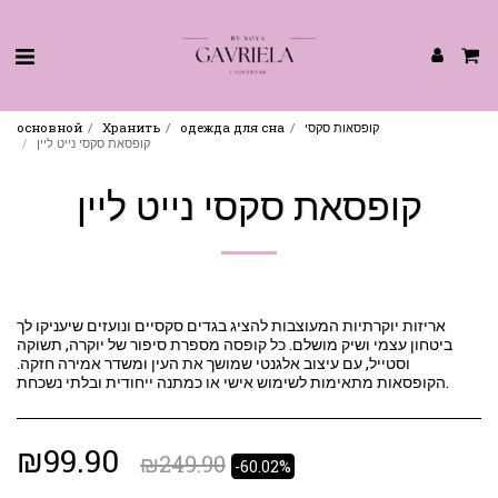
קופסאות סקסי
одежда для сна
Хранить
основной
קופסאת סקסי נייט ליין
קופסאת סקסי נייט ליין
אריזות יוקרתיות המעוצבות להציג בגדים סקסיים ונועזים שיעניקו לך
ביטחון עצמי ושיק מושלם. כל קופסה מספרת סיפור של יוקרה, תשוקה
וסטייל, עם עיצוב אלגנטי שמושך את העין ומשדר אמירה חזקה.
הקופסאות מתאימות לשימוש אישי או כמתנה ייחודית ובלתי נשכחת.
₪
99.90
₪
249.90
-60.02%