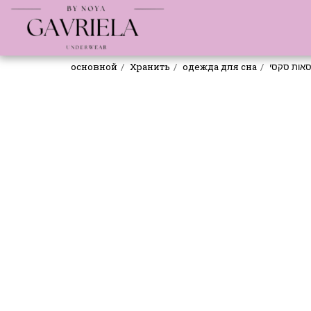
основной
Хранить
одежда для сна
סאות סקסי