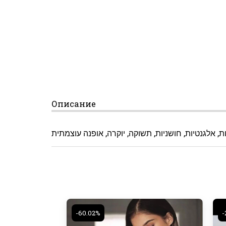
Описание
-60.02%
-