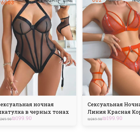
Сексуальная ночная
Сексуальная Ночн
шкатулка в черных тонах
Линия Красная Ко
₪
199.90
₪
199.90
249.90
₪
249.90