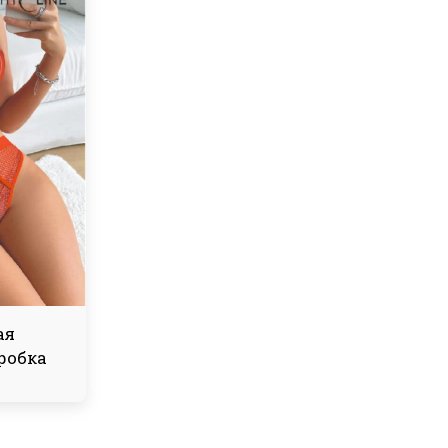
ая
робка