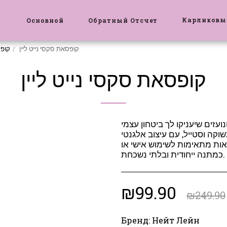
Карликовы
Основной
Обратный Отсчет
קופסאת סקסי נייט ליין
קופ
קופסאת סקסי נייט ליין
ועזים שיעניקו לך ביטחון עצמי
וקה וסטייל, עם עיצוב אלגנטי
ות מתאימות לשימוש אישי או
כמתנה ייחודית ובלתי נשכחת.
₪
99.90
₪
249.90
Бренд:
Нейт Лейн