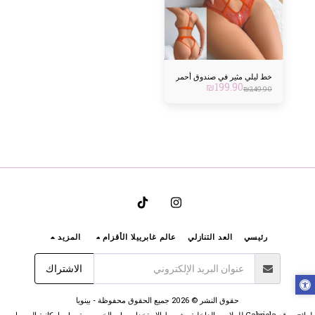
خط ليلي مثير في صندوق أحمر
₪
199.90
₪
249.90
رئيسي
العد التنازلي
عالم غابرييلا الأقزام
المزيد
الاشتراك
حقوق النشر © 2026 جميع الحقوق محفوظة -
بينويا
لوائح موقع Gabriela للملابس الداخلية وشروط الاستخدام
|
الخصوصية
|
إمكانية الوصول