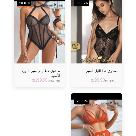
-20.01%
-60.02%
صندوق خط الليل المثير
صندوق خط ليلي مثير باللون
الأسود
₪
199.90
₪
99.90
₪
249.90
₪
249.90
-20.01%