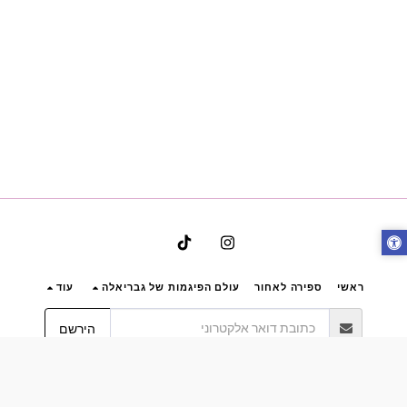
ראשי
ספירה לאחור
עולם הפיגמות של גבריאלה
עוד
הירשם
זכויות יוצרים © 2026 כל הזכויות שמורות -
Bynoya
תקנון אתר גבריאלה הלבשה תחתונה ותנאי שימוש
|
פרטיות
|
נגישות