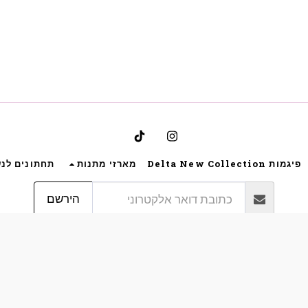
פיגמות Delta New Collection
מארזי מתנות
תחתונים לנ
הירשם
זכויות יוצרים © 2026 כל הזכויות שמורות -
Bynoya
תקנון אתר גבריאלה הלבשה תחתונה ותנאי שימוש
|
פרטיות
|
נגישות