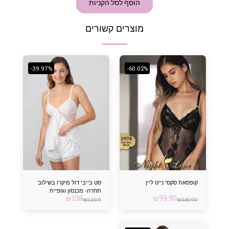
הוסף לסל הקניות
מוצרים קשורים
-39.97%
-60.02%
קופסאת סקסי נייט ליין
סט בייבי דול מיקרו בשילוב
תחרה- מכנסון וגופיית
₪
138
₪
99.90
משולשים
₪
229.9
₪
249.90