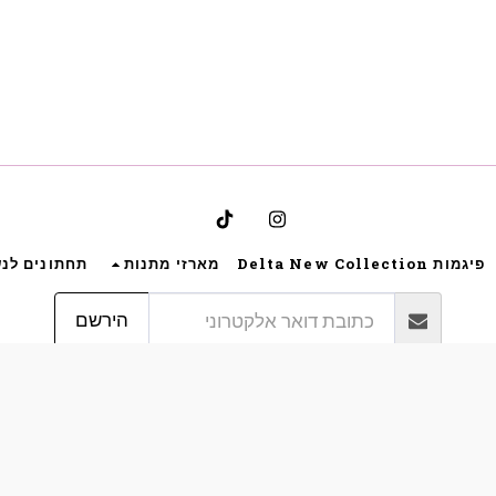
פיגמות Delta New Collection
מארזי מתנות
תחתונים לנ
הירשם
זכויות יוצרים © 2026 כל הזכויות שמורות -
Bynoya
תקנון אתר גבריאלה הלבשה תחתונה ותנאי שימוש
|
פרטיות
|
נגישות