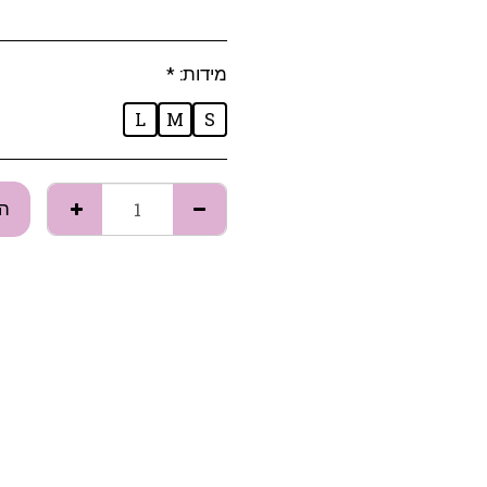
מידות:
*
L
M
S
הו