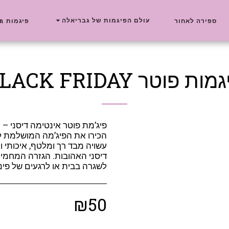
עולם הפיגמות של גבריאלה
ספירה לאחור
פיגמות Delta New Collection
ות פוטר BLACK FRIDAY
הכירו את הפיג’מה המושלמת ל
עשויה מבד רך ומלטף, איכותי 
דיסני האהובות. הגזרה המחמיא
לשגרה בבית או לרגעים של פינו
₪
50