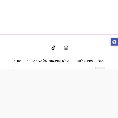
ראשי
ספירה לאחור
עולם הפיגמות של גבריאלה
עוד
הירשם
זכויות יוצרים © 2026 כל הזכויות שמורות -
Bynoya
תקנון אתר גבריאלה הלבשה תחתונה ותנאי שימוש
|
פרטיות
|
נגישות