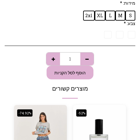
מידות:
*
2xl
XL
L
M
S
צבע:
*
הוסף לסל הקניות
מוצרים קשורים
-74.92%
-52%