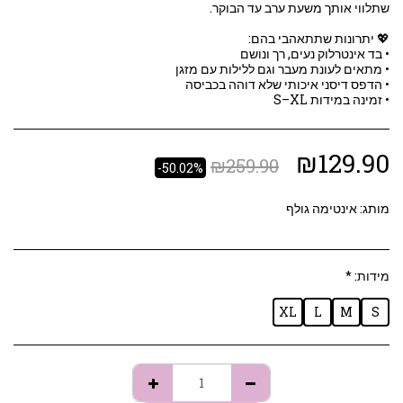
• זמינה במידות S–XL
₪
129.90
₪
259.90
-50.02%
מותג:
אינטימה גולף
מידות:
*
XL
L
M
S